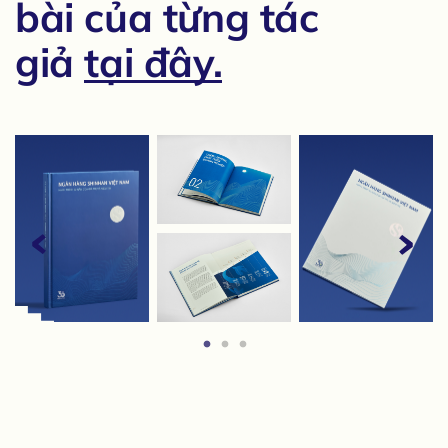
bài
của từng tác
giả
tại đây.